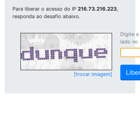
Para liberar o acesso
do IP
216.73.216.223
,
responda ao desafio abaixo.
Digite 
lado no
[trocar imagem]