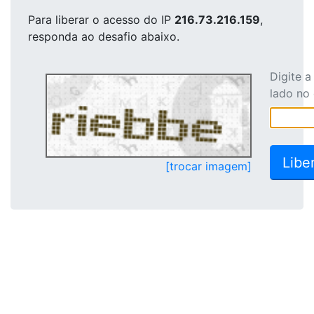
Para liberar o acesso
do IP
216.73.216.159
,
responda ao desafio abaixo.
Digite 
lado no
[trocar imagem]