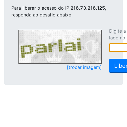
Para liberar o acesso
do IP
216.73.216.125
,
responda ao desafio abaixo.
Digite 
lado no
[trocar imagem]