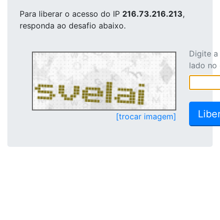
Para liberar o acesso
do IP
216.73.216.213
,
responda ao desafio abaixo.
Digite 
lado no
[trocar imagem]