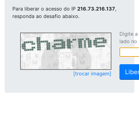
Para liberar o acesso
do IP
216.73.216.137
,
responda ao desafio abaixo.
Digite 
lado no
[trocar imagem]