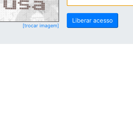
[trocar imagem]