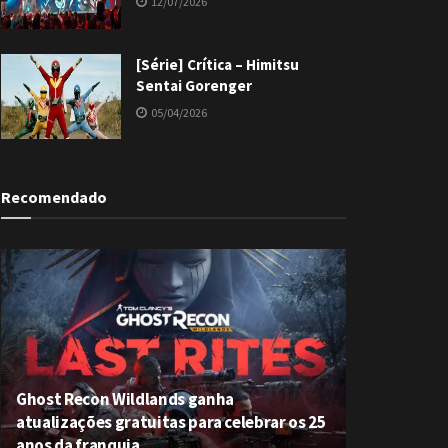
12/07/2026
[Série] Crítica – Himitsu
Sentai Gorenger
05/04/2026
Recomendado
Ghost Recon Wildlands ganha
atualizações gratuitas para celebrar os 25
anos da franquia