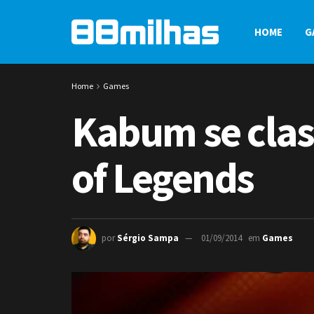
HOME
G
Home
Games
Kabum se clas
of Legends
por
Sérgio Sampa
01/09/2014
em
Games