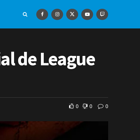
ial de League
0
0
0