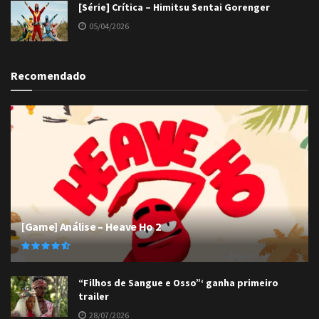
[Série] Crítica – Himitsu Sentai Gorenger
05/04/2026
Recomendado
[Game] Análise – Heave Ho 2
“Filhos de Sangue e Osso”‘ ganha primeiro
trailer
28/07/2026