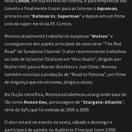
novo
Conan
, em sua estreia no cinema, e para emprestar seu
talento e finalmente trazer para as telonas o
Aquaman
,
primeiro em “
Batman Vs. Superman
” e depois em um filme
solo do super-herói da DC Comics.
Momoa atualmente trabalha no suspense “
Wolves
” e
conseguiu um dos papéis principais da nova série “The Red
Road” do Sundance Channel. O ator recentemente trabalhou
ao lado de Sylvester Stallone em “Alvo Duplo”, dirigido por
Walter Hill para a Warner Brothers e Joel Silver. Momoa
também concluiu a produção de “Road to Paloma”, um filme
de vingança que ele escreveu, dirigiu e atuou.
Na ficção científica, Momoa estabeleceu uma grande base de
fãs como
Ronon Dex
, personagem de “
Stargate: Atlantis
“,
série do SyFy que foi exibida de 2005 a 2009.
O ator estará no evento na sexta, sábado e domingo e
participará de painéis no Auditório Principal (com 2.000