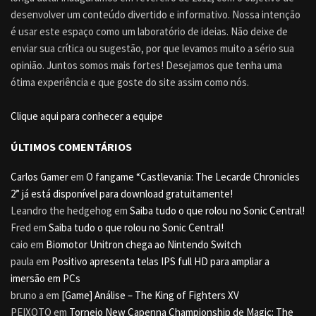
desenvolver um conteúdo divertido e informativo. Nossa intenção
é usar este espaço como um laboratório de ideias. Não deixe de
enviar sua crítica ou sugestão, por que levamos muito a sério sua
opinião. Juntos somos mais fortes! Desejamos que tenha uma
ótima experiência e que goste do site assim como nós.
Clique aqui para conhecer a equipe
ÚLTIMOS COMENTÁRIOS
Carlos Gamer
em
O fangame “Castlevania: The Lecarde Chronicles
2” já está disponível para download gratuitamente!
Leandro the hedgehog
em
Saiba tudo o que rolou no Sonic Central!
Fred
em
Saiba tudo o que rolou no Sonic Central!
caio
em
Biomotor Unitron chega ao Nintendo Switch
paula
em
Positivo apresenta telas IPS full HD para ampliar a
imersão em PCs
bruno a
em
[Game] Análise – The King of Fighters XV
PEIXOTO
em
Torneio New Capenna Championship de Magic: The