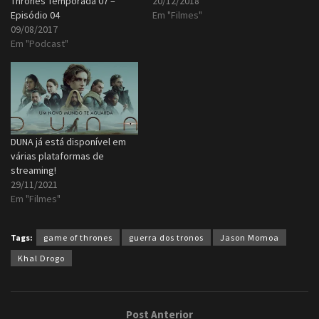
Thrones Temporada 07 –
20/12/2018
Episódio 04
Em "Filmes"
09/08/2017
Em "Podcast"
DUNA já está disponível em
várias plataformas de
streaming!
29/11/2021
Em "Filmes"
Tags:
game of thrones
guerra dos tronos
Jason Momoa
Khal Drogo
Post Anterior