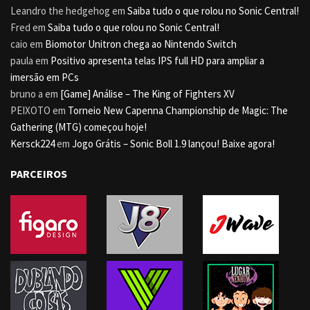
Leandro the hedgehog
em
Saiba tudo o que rolou no Sonic Central!
Fred
em
Saiba tudo o que rolou no Sonic Central!
caio
em
Biomotor Unitron chega ao Nintendo Switch
paula
em
Positivo apresenta telas IPS full HD para ampliar a
imersão em PCs
bruno a
em
[Game] Análise – The King of Fighters XV
PEIXOTO
em
Torneio New Capenna Championship de Magic: The
Gathering (MTG) começou hoje!
Kersck224
em
Jogo Grátis – Sonic Boll 1.9 lançou! Baixe agora!
PARCEIROS