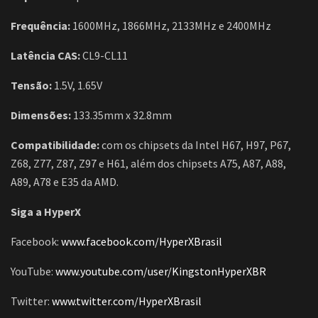
Frequência:
1600MHz, 1866MHz, 2133MHz e 2400MHz
Latência CAS:
CL9-CL11
Tensão:
1.5V, 1.65V
Dimensões:
133.35mm x 32.8mm
Compatibilidade:
com os chipsets da Intel H67, H97, P67,
Z68, Z77, Z87, Z97 e H61, além dos chipsets A75, A87, A88,
A89, A78 e E35 da AMD.
Siga a HyperX
Facebook:
www.facebook.com/HyperXBrasil
YouTube:
www.youtube.com/user/KingstonHyperXBR
Twitter:
www.twitter.com/HyperXBrasil