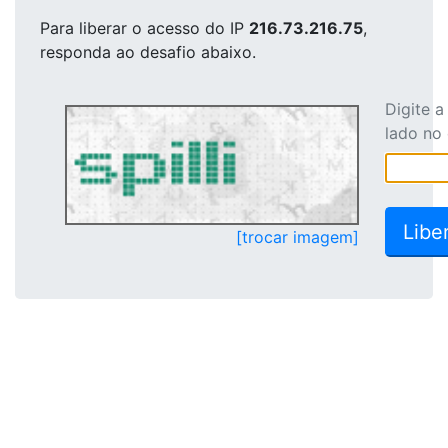
Para liberar o acesso
do IP
216.73.216.75
,
responda ao desafio abaixo.
Digite 
lado no
[trocar imagem]