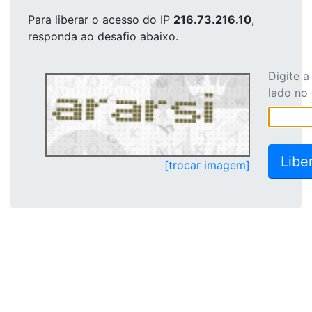
Para liberar o acesso
do IP
216.73.216.10
,
responda ao desafio abaixo.
Digite 
lado no
[trocar imagem]