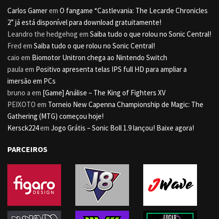
Carlos Gamer
em
O fangame “Castlevania: The Lecarde Chronicles
2” já está disponível para download gratuitamente!
Leandro the hedgehog
em
Saiba tudo o que rolou no Sonic Central!
Fred
em
Saiba tudo o que rolou no Sonic Central!
caio
em
Biomotor Unitron chega ao Nintendo Switch
paula
em
Positivo apresenta telas IPS full HD para ampliar a
imersão em PCs
bruno a
em
[Game] Análise – The King of Fighters XV
PEIXOTO
em
Torneio New Capenna Championship de Magic: The
Gathering (MTG) começou hoje!
Kersck224
em
Jogo Grátis – Sonic Boll 1.9 lançou! Baixe agora!
PARCEIROS