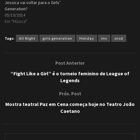
Jessica vai voltar para o Girls’
Generation?
05/10/2014
Em "Música"
Tags:
All Night
girls generation
Holiday
mv
snsd
Post Anterior
“Fight Like a Girl” é o torneio feminino de League of
Legends
Próx. Post
Mostra teatral Paz em Cena começa hoje no Teatro João
Caetano