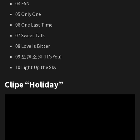
04 FAN
05 Only One
06 One Last Time
07 Sweet Talk
08 Love Is Bitter
09 오랜 소원 (It’s You)
10 Light Up the Sky
Clipe “Holiday”