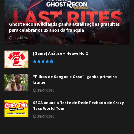
Ghost Recon Wildlands ganha atualizações gratuitas
para celebrar os 25 anos da franquia
06/08/2026
[Game] Análise – Heave Ho 2
“Filhos de Sangue e Osso”‘ ganha primeiro
trailer
28/07/2026
SEGA anuncia Teste de Rede Fechado de Crazy
Taxi: World Tour
28/07/2026