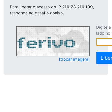
Para liberar o acesso
do IP
216.73.216.109
,
responda ao desafio abaixo.
Digite 
lado no
[trocar imagem]