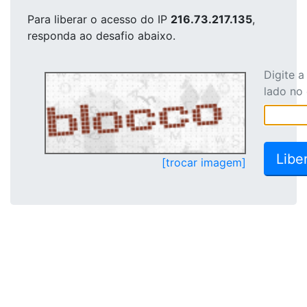
Para liberar o acesso
do IP
216.73.217.135
,
responda ao desafio abaixo.
Digite 
lado no
[trocar imagem]