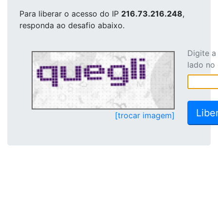
Para liberar o acesso
do IP
216.73.216.248
,
responda ao desafio abaixo.
Digite 
lado no
[trocar imagem]