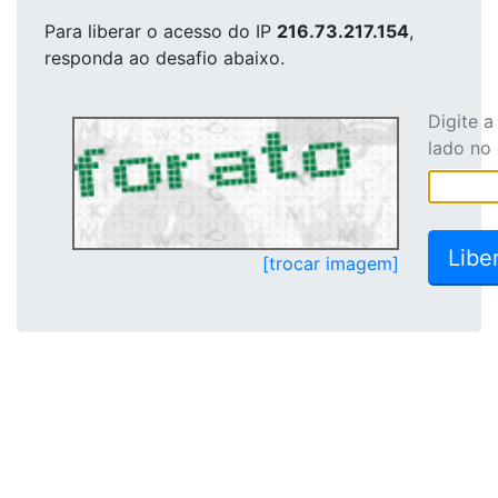
Para liberar o acesso
do IP
216.73.217.154
,
responda ao desafio abaixo.
Digite 
lado no
[trocar imagem]