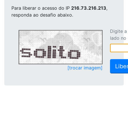
Para liberar o acesso
do IP
216.73.216.213
,
responda ao desafio abaixo.
Digite 
lado no
[trocar imagem]