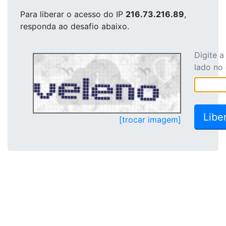
Para liberar o acesso
do IP
216.73.216.89
,
responda ao desafio abaixo.
Digite 
lado no
[trocar imagem]