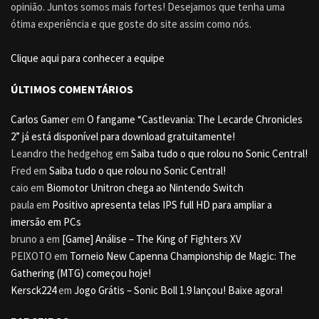
opinião. Juntos somos mais fortes! Desejamos que tenha uma
ótima experiência e que goste do site assim como nós.
Clique aqui para conhecer a equipe
ÚLTIMOS COMENTÁRIOS
Carlos Gamer
em
O fangame “Castlevania: The Lecarde Chronicles
2” já está disponível para download gratuitamente!
Leandro the hedgehog
em
Saiba tudo o que rolou no Sonic Central!
Fred
em
Saiba tudo o que rolou no Sonic Central!
caio
em
Biomotor Unitron chega ao Nintendo Switch
paula
em
Positivo apresenta telas IPS full HD para ampliar a
imersão em PCs
bruno a
em
[Game] Análise – The King of Fighters XV
PEIXOTO
em
Torneio New Capenna Championship de Magic: The
Gathering (MTG) começou hoje!
Kersck224
em
Jogo Grátis – Sonic Boll 1.9 lançou! Baixe agora!