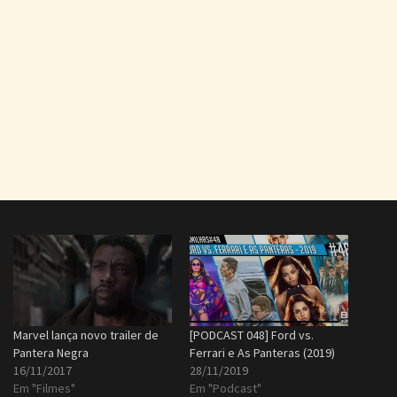
Marvel lança novo trailer de
[PODCAST 048] Ford vs.
Pantera Negra
Ferrari e As Panteras (2019)
16/11/2017
28/11/2019
Em "Filmes"
Em "Podcast"