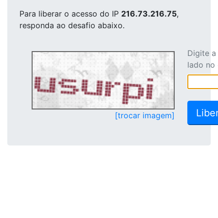
Para liberar o acesso
do IP
216.73.216.75
,
responda ao desafio abaixo.
Digite 
lado no
[trocar imagem]