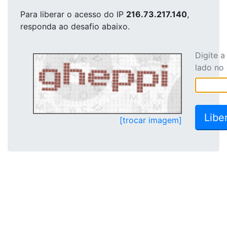
Para liberar o acesso
do IP
216.73.217.140
,
responda ao desafio abaixo.
Digite 
lado no
[trocar imagem]