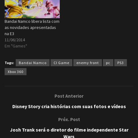
Bandai Namco libera lista com
as novidades apresentadas
na E3
11/06/2014
Em "Games"
Tags:
Bandai Namco
CI Game
enemy front
pc
PS3
Xbox 360
Post Anterior
Disney Story cria histórias com suas fotos e vídeos
Próx. Post
Josh Trank será o diretor do filme independente Star
Wars