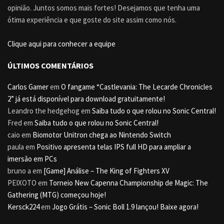
opinião. Juntos somos mais fortes! Desejamos que tenha uma
ótima experiência e que goste do site assim como nós.
Clique aqui para conhecer a equipe
ÚLTIMOS COMENTÁRIOS
Carlos Gamer
em
O fangame “Castlevania: The Lecarde Chronicles
2” já está disponível para download gratuitamente!
Leandro the hedgehog
em
Saiba tudo o que rolou no Sonic Central!
Fred
em
Saiba tudo o que rolou no Sonic Central!
caio
em
Biomotor Unitron chega ao Nintendo Switch
paula
em
Positivo apresenta telas IPS full HD para ampliar a
imersão em PCs
bruno a
em
[Game] Análise – The King of Fighters XV
PEIXOTO
em
Torneio New Capenna Championship de Magic: The
Gathering (MTG) começou hoje!
Kersck224
em
Jogo Grátis – Sonic Boll 1.9 lançou! Baixe agora!