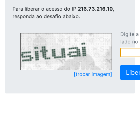
Para liberar o acesso
do IP
216.73.216.10
,
responda ao desafio abaixo.
Digite 
lado no
[trocar imagem]