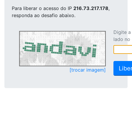
Para liberar o acesso
do IP
216.73.217.178
,
responda ao desafio abaixo.
Digite 
lado no
[trocar imagem]