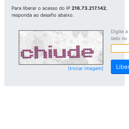
Para liberar o acesso
do IP
216.73.217.142
,
responda ao desafio abaixo.
Digite 
lado no
[trocar imagem]