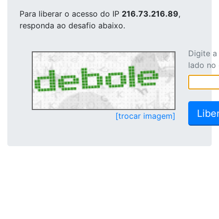
Para liberar o acesso
do IP
216.73.216.89
,
responda ao desafio abaixo.
Digite 
lado no
[trocar imagem]