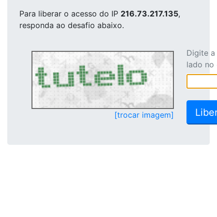
Para liberar o acesso
do IP
216.73.217.135
,
responda ao desafio abaixo.
Digite 
lado no
[trocar imagem]