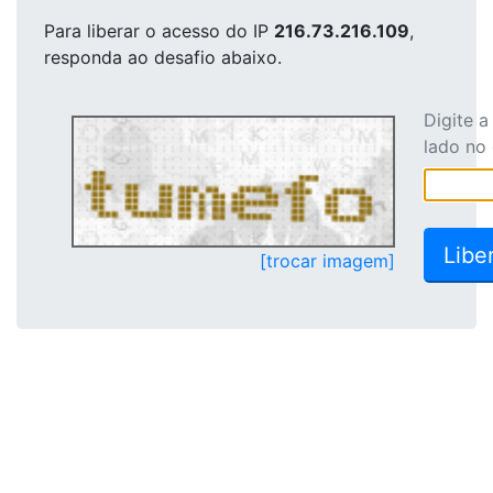
Para liberar o acesso
do IP
216.73.216.109
,
responda ao desafio abaixo.
Digite 
lado no
[trocar imagem]