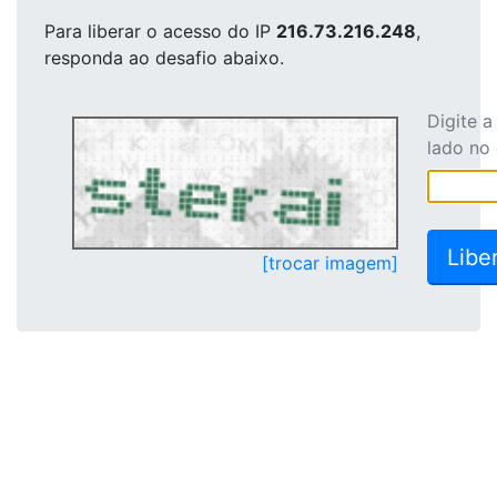
Para liberar o acesso
do IP
216.73.216.248
,
responda ao desafio abaixo.
Digite 
lado no
[trocar imagem]