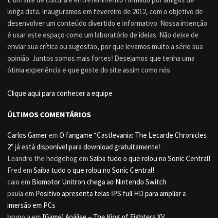
longa data. Inauguramos em fevereiro de 2012, com o objetivo de
desenvolver um conteúdo divertido e informativo. Nossa intenção
é usar este espaço como um laboratório de ideias. Não deixe de
enviar sua crítica ou sugestão, por que levamos muito a sério sua
opinião. Juntos somos mais fortes! Desejamos que tenha uma
ótima experiência e que goste do site assim como nós.
Clique aqui para conhecer a equipe
ÚLTIMOS COMENTÁRIOS
Carlos Gamer
em
O fangame “Castlevania: The Lecarde Chronicles
2” já está disponível para download gratuitamente!
Leandro the hedgehog
em
Saiba tudo o que rolou no Sonic Central!
Fred
em
Saiba tudo o que rolou no Sonic Central!
caio
em
Biomotor Unitron chega ao Nintendo Switch
paula
em
Positivo apresenta telas IPS full HD para ampliar a
imersão em PCs
bruno a
em
[Game] Análise – The King of Fighters XV