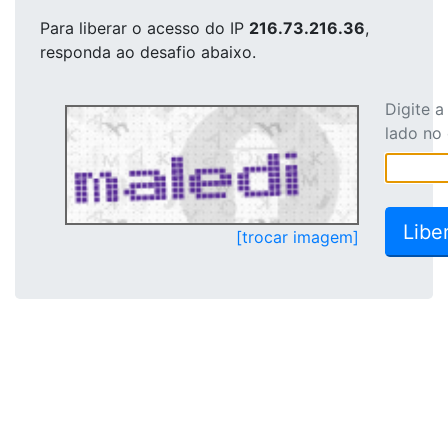
Para liberar o acesso
do IP
216.73.216.36
,
responda ao desafio abaixo.
Digite 
lado no
[trocar imagem]