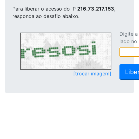
Para liberar o acesso
do IP
216.73.217.153
,
responda ao desafio abaixo.
Digite 
lado no
[trocar imagem]