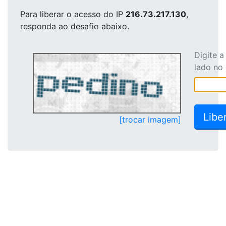
Para liberar o acesso
do IP
216.73.217.130
,
responda ao desafio abaixo.
Digite 
lado no
[trocar imagem]