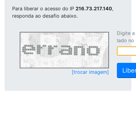
Para liberar o acesso
do IP
216.73.217.140
,
responda ao desafio abaixo.
Digite 
lado no
[trocar imagem]