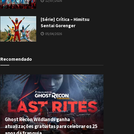
12/07/2026
[Série] Crítica – Himitsu
Sentai Gorenger
05/04/2026
Recomendado
Ghost Recon Wildlands ganha
atualizações gratuitas para celebrar os 25
anos da franquia