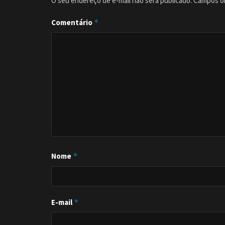
O seu endereço de e-mail não será publicado.
Campos ob
Comentário
*
Nome
*
E-mail
*