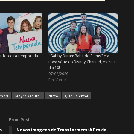
 a terceira temporada
“Gabby Duran: Babá de Aliens” é a
nova série do Disney Channel, estreia
dia 10!
07/02/2020
Em "Série"
amari
Mayra Arduini
Piloto
Que Talento!
Próx. Post
o
Novas imagens de Transformers: A Era da