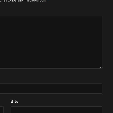
rigatórios são marcados com
*
Site