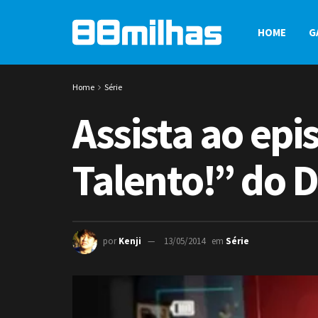
HOME
G
Home
Série
Assista ao epi
Talento!” do 
por
Kenji
13/05/2014
em
Série