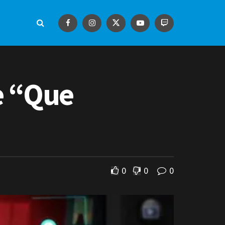
ie “Que
0
0
0