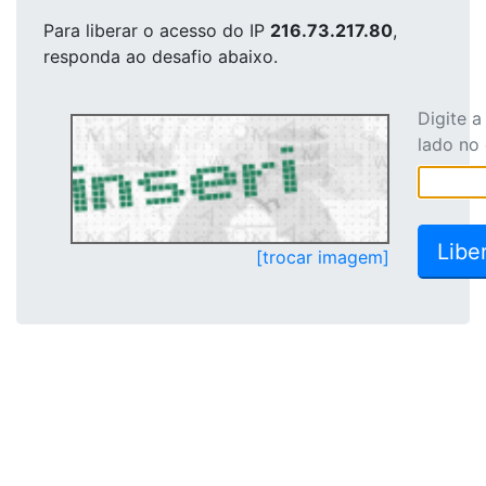
Para liberar o acesso
do IP
216.73.217.80
,
responda ao desafio abaixo.
Digite 
lado no
[trocar imagem]