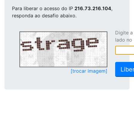
Para liberar o acesso
do IP
216.73.216.104
,
responda ao desafio abaixo.
Digite 
lado no
[trocar imagem]