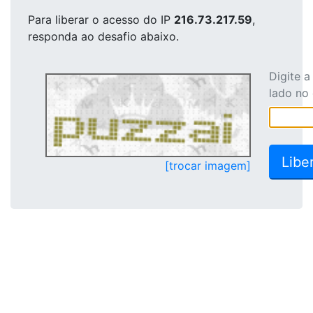
Para liberar o acesso
do IP
216.73.217.59
,
responda ao desafio abaixo.
Digite 
lado no
[trocar imagem]