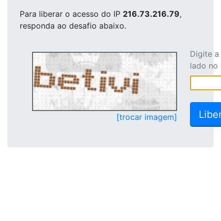
Para liberar o acesso
do IP
216.73.216.79
,
responda ao desafio abaixo.
Digite 
lado no
[trocar imagem]