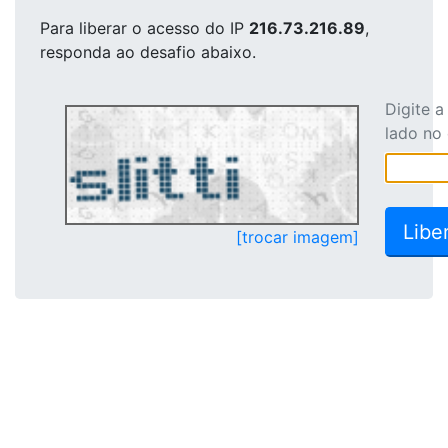
Para liberar o acesso
do IP
216.73.216.89
,
responda ao desafio abaixo.
Digite 
lado no
[trocar imagem]