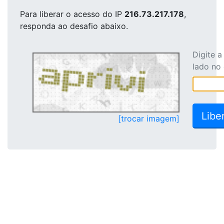
Para liberar o acesso
do IP
216.73.217.178
,
responda ao desafio abaixo.
Digite 
lado no
[trocar imagem]