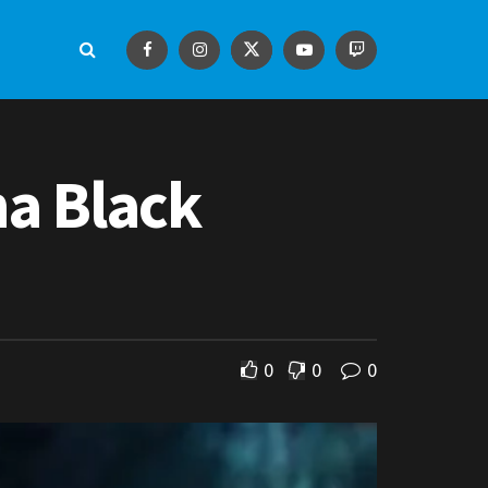
na Black
0
0
0