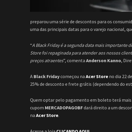
preparou uma série de descontos para os consumido
uma das principais datas para o varejo nacional, qu
“
A Black Friday é a segunda data mais importante do 
Store foi repaginada para atender aos nossos clie
preços atraentes
”, comenta
Anderson Kanno
, Dir
A
Black Friday
começou na
Acer Store
no dia 22 d
25% de desconto e frete grátis (dependendo do est
Quem optar pelo pagamento em boleto terá mais um
cupom
MERCADOPAGOBF
dará direito a um desco
na
Acer Store
.
Acesse a loja
CLICANDO AQUI
.