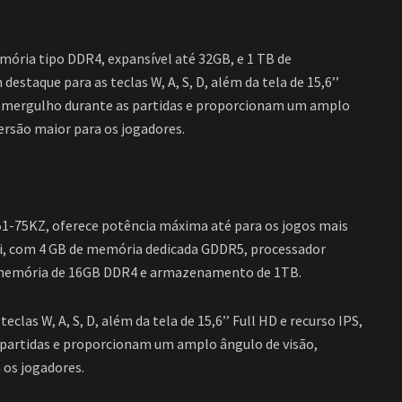
ória tipo DDR4, expansível até 32GB, e 1 TB de
taque para as teclas W, A, S, D, além da tela de 15,6’’
ro mergulho durante as partidas e proporcionam um amplo
ersão maior para os jogadores.
1-75KZ, oferece potência máxima até para os jogos mais
i, com 4 GB de memória dedicada GDDR5, processador
, memória de 16GB DDR4 e armazenamento de 1TB.
las W, A, S, D, além da tela de 15,6’’ Full HD e recurso IPS,
partidas e proporcionam um amplo ângulo de visão,
 os jogadores.