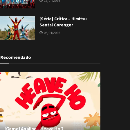
12/07/2026
[Série] Crítica – Himitsu
Sentai Gorenger
05/04/2026
Recomendado
[Game] Análise – Heave Ho 2