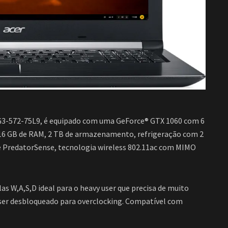
G3-572-75L9, é equipado com uma GeForce® GTX 1060 com 6
 16 GB de RAM, 2 TB de armazenamento, refrigeração com 2
e PredatorSense, tecnologia wireless 802.11ac com MIMO
s W,A,S,D ideal para o heavy user que precisa de muito
ser desbloqueado para overclocking. Compatível com