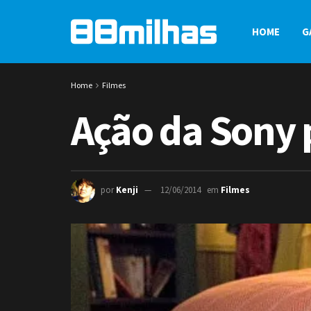
HOME
G
Home
Filmes
Ação da Sony 
por
Kenji
12/06/2014
em
Filmes