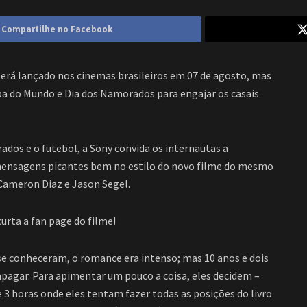
Compartilhe no Facebook
será lançado nos cinemas brasileiros em
07 de agosto
, mas
opa do Mundo e Dia dos Namorados para engajar os casais
dos e o futebol, a Sony convida os internautas a
 mensagens picantes bem no estilo do novo filme do mesmo
 Cameron Diaz e Jason Segel.
curta a fan page do filme!
se conheceram, o romance era intenso; mas 10 anos e dois
apagar. Para apimentar um pouco a coisa, eles decidem –
3 horas onde eles tentam fazer todas as posições do livro