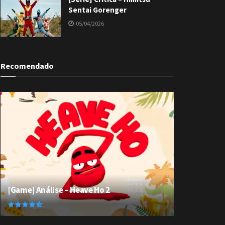
Sentai Gorenger
05/04/2026
Recomendado
[Game] Análise – Heave Ho 2