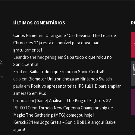
ÚLTIMOS COMENTÁRIOS
P
Carlos Gamer
em
O fangame “Castlevania: The Lecarde
Chronicles 2” já está disponível para download
gratuitamente!
Leandro the hedgehog
em
Saiba tudo o que rolou no
2,
Sonic Central!
Fred
em
Saiba tudo o que rolou no Sonic Central!
um
caio
em
Biomotor Unitron chega ao Nintendo Switch
paula
em
Positivo apresenta telas IPS full HD para ampliar
a imersão em PCs
bruno a
em
[Game] Análise – The King of Fighters XV
PEIXOTO
em
Torneio New Capenna Championship de
Magic: The Gathering (MTG) começou hoje!
Kersck224
em
Jogo Grátis – Sonic Boll 1.9 lançou! Baixe
agora!