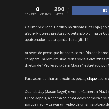
0
290
COMPARTILHAMENTOS
VIEWS
O filme Sex Tape
: Perdido na Nuvam (Sex Tape)
só 
a Sony Pictures já está aproveitando o clima de C
apaixonados nesta quinta-feira (dia 12).
Através de peças que brincam com o Dia dos Namora
compartilharem em suas redes sociais divertidas
diretor de “Professora Sem Classe”, estrelado por
Para acompanhar as próximas peças,
clique aqui
e 
Quando Jay (Jason Segel) e Annie (Cameron Diaz) 
filhos depois, a chama do amor deles começa a se 
porquê não? – gravar um video de uma maratona de 