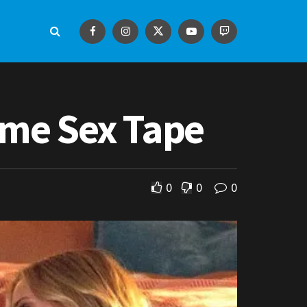
lme Sex Tape
0
0
0