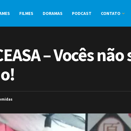
AMES
FILMES
DORAMAS
PODCAST
CONTATO
 CEASA – Vocês não
o!
omidas