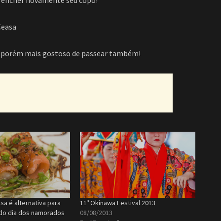
 encher novamente seu copo!
Ceasa
io, porém mais gostoso de passear também!
a é alternativa para
11º Okinawa Festival 2013
o dia dos namorados
08/08/2013