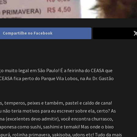
Compartilhe no Facebook
o muito legal em São Paulo! É a feirinha do CEASA que
CEASA fica perto do Parque Vila Lobos, na Av. Dr. Gastão
as, temperos, peixes e também, pastel e caldo de cana!
não teria motivos para eu escrever sobre ela, certo? As
na (excelentes devo admitir), você encontra churrasco,
japonesa como sushi, sashimi e temaki! Mas onde o bixo
rá, rolinha primavera, yakisoba, udons etc! Tudo da mais