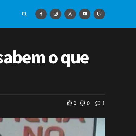
 sabem o que
0
0
1