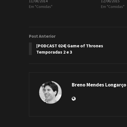
11/08/2014
12/06/2015
Em "Comidas"
Em "Comidas"
Post Anterior
[PODCAST 024] Game of Thrones
Temporadas 2 e 3
Breno Mendes Longarço