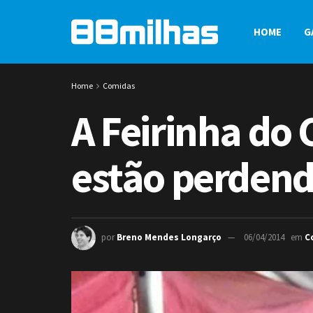
HOME
G
Home
Comidas
A Feirinha do
estão perdend
por
Breno Mendes Longarço
06/04/2014
em
C