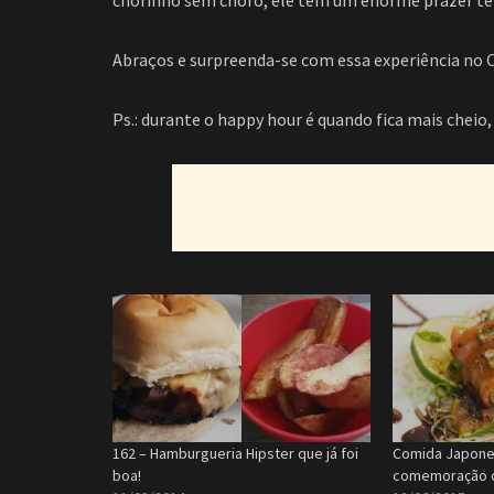
chorinho sem choro, ele tem um enorme prazer te
Abraços e surpreenda-se com essa experiência no 
Ps.: durante o happy hour é quando fica mais che
162 – Hamburgueria Hipster que já foi
Comida Japones
boa!
comemoração d