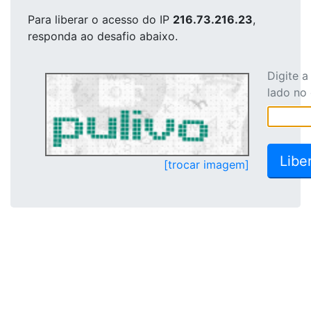
Para liberar o acesso
do IP
216.73.216.23
,
responda ao desafio abaixo.
Digite 
lado no
[trocar imagem]