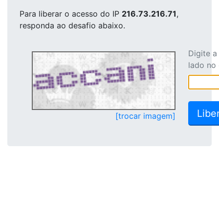
Para liberar o acesso
do IP
216.73.216.71
,
responda ao desafio abaixo.
Digite 
lado no
[trocar imagem]