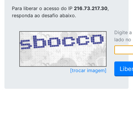
Para liberar o acesso
do IP
216.73.217.30
,
responda ao desafio abaixo.
Digite 
lado no
[trocar imagem]