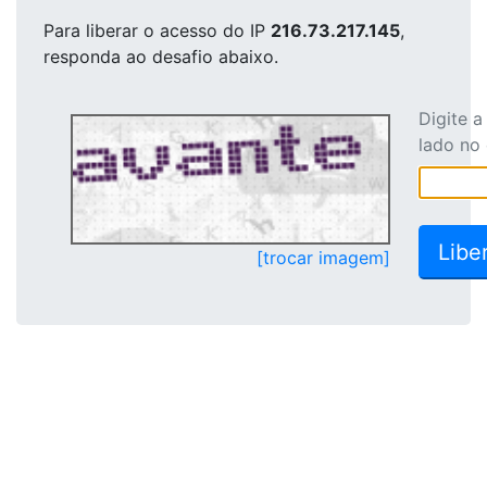
Para liberar o acesso
do IP
216.73.217.145
,
responda ao desafio abaixo.
Digite 
lado no
[trocar imagem]