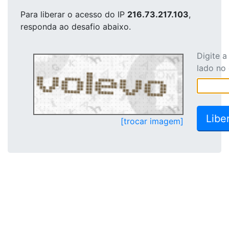
Para liberar o acesso
do IP
216.73.217.103
,
responda ao desafio abaixo.
Digite 
lado no
[trocar imagem]