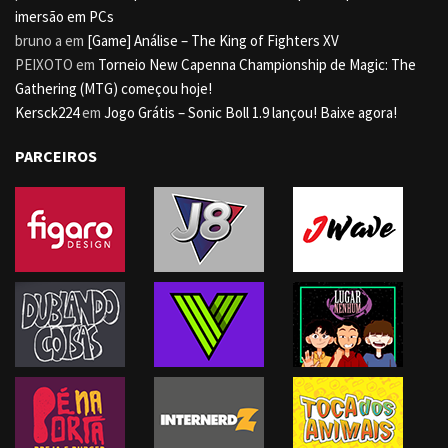
imersão em PCs
bruno a
em
[Game] Análise – The King of Fighters XV
PEIXOTO
em
Torneio New Capenna Championship de Magic: The
Gathering (MTG) começou hoje!
Kersck224
em
Jogo Grátis – Sonic Boll 1.9 lançou! Baixe agora!
PARCEIROS